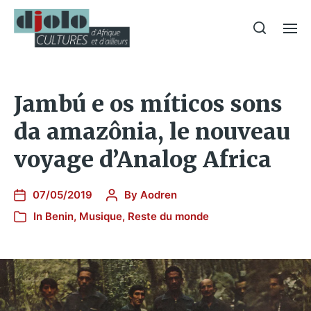
Jambú e os míticos sons
da amazônia, le nouveau
voyage d’Analog Africa
07/05/2019
By
Aodren
In
Benin
,
Musique
,
Reste du monde