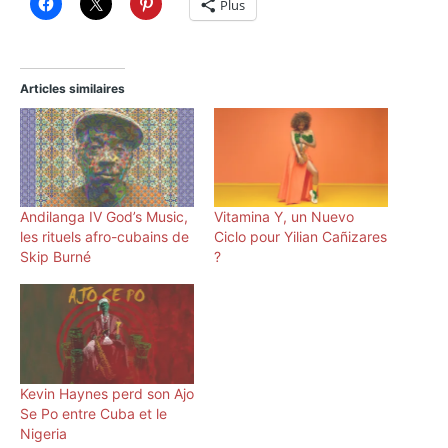
Plus
Articles similaires
Andilanga IV God’s Music,
Vitamina Y, un Nuevo
les rituels afro-cubains de
Ciclo pour Yilian Cañizares
Skip Burné
?
Kevin Haynes perd son Ajo
Se Po entre Cuba et le
Nigeria