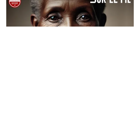
Sur le Fil, Dig ça, une playlist
cabossée comme il faut
21/03/2025