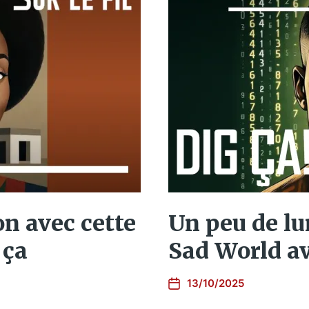
n avec cette
Un peu de lu
 ça
Sad World av
13/10/2025