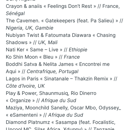
Crayon & anaiis « Feelings Don’t Rest » // France,
Sénégal
The Cavemen. « Gatekeepers (feat. Pa Salieu) » //
Nigeria, UK, Gambie
Nubiyan Twist & Fatoumata Diawara « Chasing
Shadows » //
UK, Mali
Nati Ker « Same – Live » //
Ethiopie
Ko Shin Moon « Bleu » //
France
Boddhi Satva & Nelita James « Encontrei me
Aqui » //
Centrafrique, Portugal
Lagos in Paris « Sinatanale – Thakzin Remix » //
Côte d’Ivoire, UK
Play & Power, Shaunmusiq, Rio Dinerro
« Organize » //
Afrique du Sud
Maziya, Moonchild Sanelly, Oscar Mbo, Odyssey_
« eSamenteni » //
Afrique du Sud
Diamond Platnumz « Sasampa (feat. Focalistic,
Uncool MC, Silas Africa, Xduppy) » //
Tanzanie,