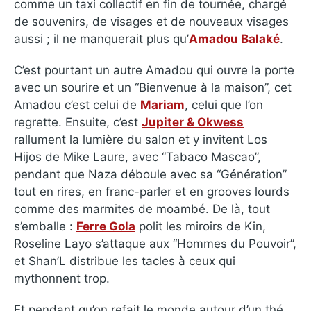
comme un taxi collectif en fin de tournée, chargé
de souvenirs, de visages et de nouveaux visages
aussi ; il ne manquerait plus qu’
Amadou Balaké
.
C’est pourtant un autre Amadou qui ouvre la porte
avec un sourire et un “Bienvenue à la maison”, cet
Amadou c’est celui de
Mariam
, celui que l’on
regrette. Ensuite, c’est
Jupiter & Okwess
rallument la lumière du salon et y invitent Los
Hijos de Mike Laure, avec “Tabaco Mascao”,
pendant que Naza déboule avec sa “Génération”
tout en rires, en franc-parler et en grooves lourds
comme des marmites de moambé. De là, tout
s’emballe :
Ferre Gola
polit les miroirs de Kin,
Roseline Layo s’attaque aux “Hommes du Pouvoir”,
et Shan’L distribue les tacles à ceux qui
mythonnent trop.
Et pendant qu’on refait le monde autour d’un thé