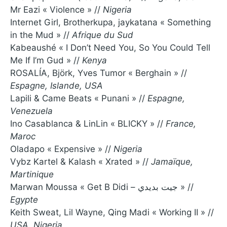
Mr Eazi « Violence » //
Nigeria
Internet Girl, Brotherkupa, jaykatana « Something
in the Mud » //
Afrique du Sud
Kabeaushé « I Don’t Need You, So You Could Tell
Me If I’m Gud » //
Kenya
ROSALÍA, Björk, Yves Tumor « Berghain » //
Espagne, Islande, USA
Lapili & Came Beats « Punani » //
Espagne,
Venezuela
Ino Casablanca & LinLin « BLICKY » //
France,
Maroc
Oladapo « Expensive » //
Nigeria
Vybz Kartel & Kalash « Xrated » //
Jamaïque,
Martinique
Marwan Moussa « Get B Didi – جيت بديدي » //
Egypte
Keith Sweat, Lil Wayne, Qing Madi « Working II » //
USA, Nigeria