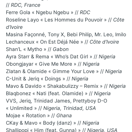
//
RDC, France
Ferre Gola « Ngebu Ngebu » //
RDC
Roseline Layo « Les Hommes du Pouvoir » //
Côte
d’Ivoire
Masina Façonné, Tony X, Bebi Philip, Mr. Leo, Imilo
Lechanceux « On Est Déjá Née » //
Côte d’Ivoire
Shan’L « Mytho » //
Gabon
Ayra Starr & Rema « Who’s Dat Girl » //
Nigeria
Obongjayar « Give Me More » //
Nigeria
Zlatan & Olamide « Gimme Your Love » //
Nigeria
C-Unit & Jeriq « Doings » //
Nigeria
Mavo & Davido « Shakabulizzy – Remix » //
Nigeria
Blaqbonez « Nati (feat. Olamide) » //
Nigeria
VVS, Jeriq, Trinidad James, Prettyboy D-O
« Unlimited » //
Nigeria, Trinidad, USA
Mojae « Rotation » //
Ghana
CKay & Mavo « Body (danz) » //
Nigeria
Shallipopi « Him (feat. Gunna) » //
Nigeria, USA