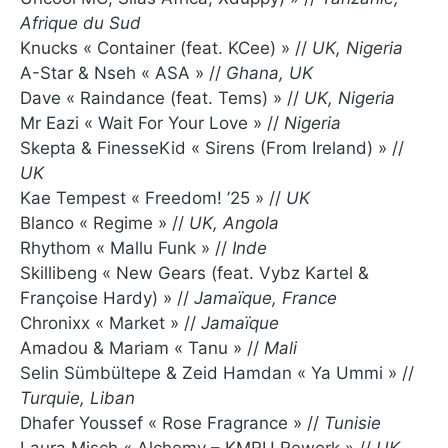
Afrique du Sud
Knucks « Container (feat. KCee) » //
UK, Nigeria
A-Star & Nseh « ASA » //
Ghana, UK
Dave « Raindance (feat. Tems) » //
UK, Nigeria
Mr Eazi « Wait For Your Love » //
Nigeria
Skepta & FinesseKid « Sirens (From Ireland) » //
UK
Kae Tempest « Freedom! ’25 » //
UK
Blanco « Regime » //
UK, Angola
Rhythom « Mallu Funk » //
Inde
Skillibeng « New Gears (feat. Vybz Kartel &
Françoise Hardy) » //
Jamaïque, France
Chronixx « Market » //
Jamaïque
Amadou & Mariam « Tanu » //
Mali
Selin Sümbültepe & Zeid Hamdan « Ya Ummi » //
Turquie, Liban
Dhafer Youssef « Rose Fragrance » //
Tunisie
Laura Misch « Alchemy – KMRU Rework » //
UK,