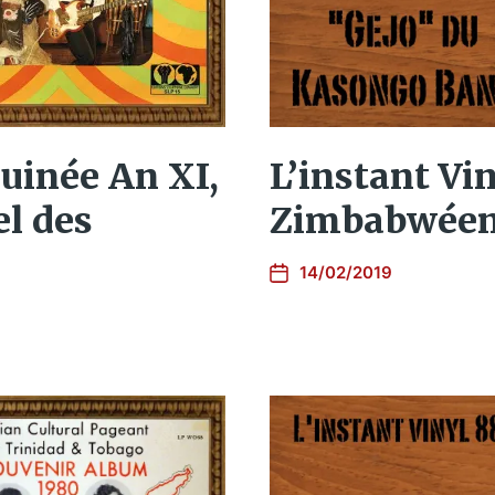
L’instant Vin
Guinée An XI,
Zimbabwéen
l des
14/02/2019