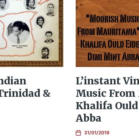
Indian
L’instant Vi
Trinidad &
Music From 
Khalifa Ould
Abba
31/01/2019