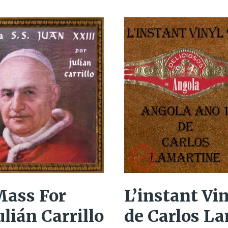
 Mass For
L’instant Vin
lián Carrillo
de Carlos L