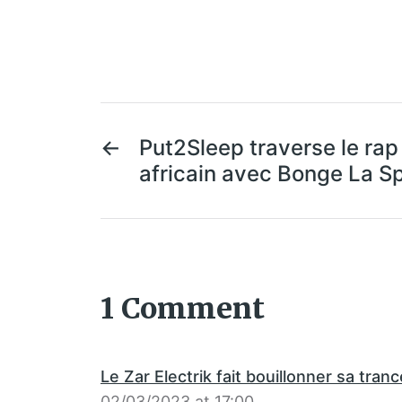
←
Put2Sleep traverse le ra
africain avec Bonge La S
1 Comment
Le Zar Electrik fait bouillonner sa tranc
02/03/2023 at 17:00