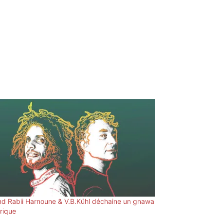
d Rabii Harnoune & V.B.Kühl déchaine un gnawa
trique