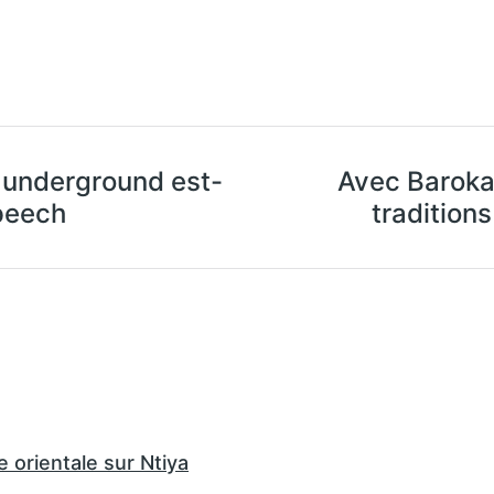
p underground est-
Avec Barokan
peech
tradition
e orientale sur Ntiya