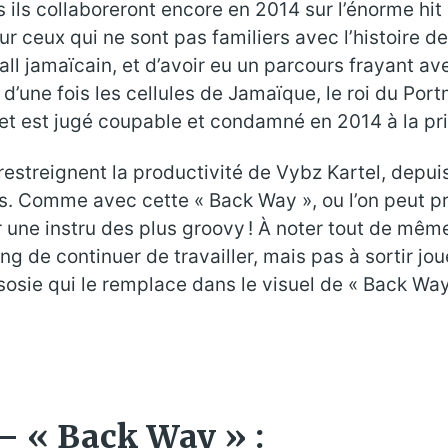
rs ils collaboreront encore en 2014 sur l’énorme hit
our ceux qui ne sont pas familiers avec l’histoire d
all jamaïcain, et d’avoir eu un parcours frayant av
 d’une fois les cellules de Jamaïque, le roi du Port
et est jugé coupable et condamné en 2014 à la pri
restreignent la productivité de Vybz Kartel, depui
ns. Comme avec cette « Back Way », ou l’on peut pr
r une instru des plus groovy ! À noter tout de mêm
de continuer de travailler, mais pas à sortir jou
osie qui le remplace dans le visuel de « Back Way
 – « Back Way » :