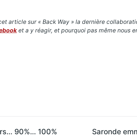
et article sur « Back Way » la dernière collaborati
cebook
et a y réagir, et pourquoi pas même nous e
ours… 90%… 100%
Saronde emmè