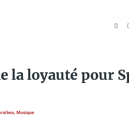
e la loyauté pour S
raïbes
,
Musique