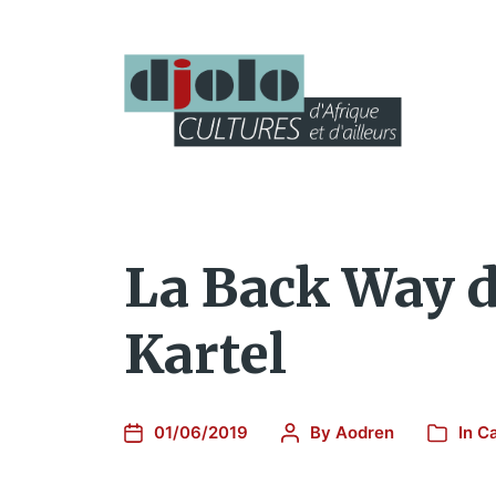
La Back Way d
Kartel
01/06/2019
By
Aodren
In
Ca