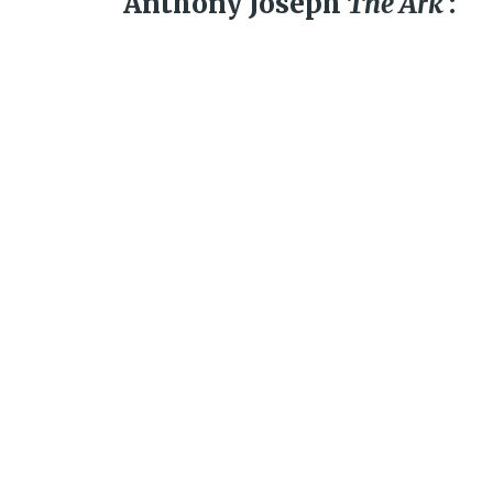
Anthony Joseph
The Ark
: