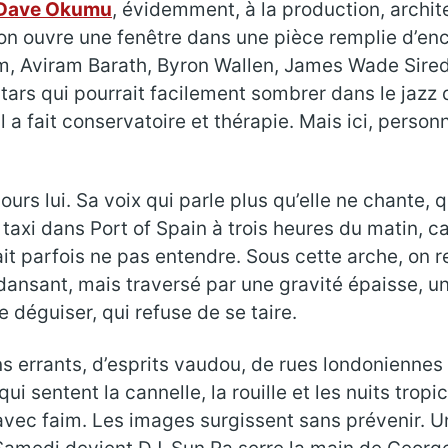
Dave Okumu
, évidemment, à la production, archi
n ouvre une fenêtre dans une pièce remplie d’ence
, Aviram Barath, Byron Wallen, James Wade Sired
stars qui pourrait facilement sombrer dans le jazz
a fait conservatoire et thérapie. Mais ici, personne
ours lui. Sa voix qui parle plus qu’elle ne chante, q
axi dans Port of Spain à trois heures du matin, ca
ait parfois ne pas entendre. Sous cette arche, on r
dansant, mais traversé par une gravité épaisse, u
se déguiser, qui refuse de se taire.
ns errants, d’esprits vaudou, de rues londonienne
qui sentent la cannelle, la rouille et les nuits tr
vec faim. Les images surgissent sans prévenir. 