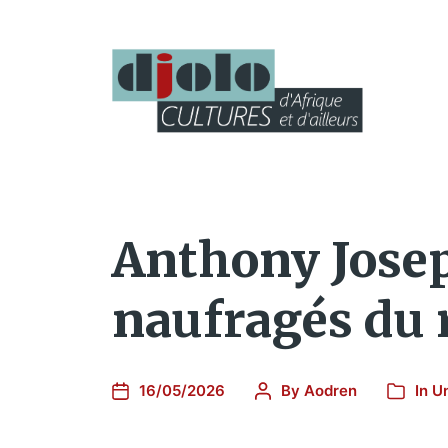
Anthony Josep
naufragés du 
16/05/2026
By
Aodren
In
U