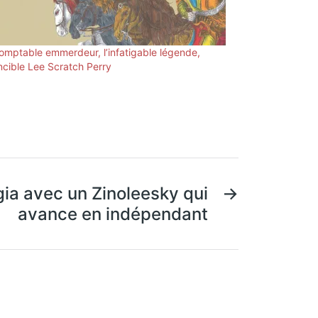
domptable emmerdeur, l’infatigable légende,
incible Lee Scratch Perry
ia avec un Zinoleesky qui
→
avance en indépendant