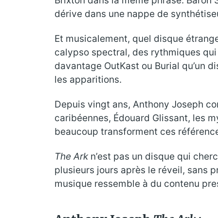
Brixton dans la même phrase. Baron S
dérive dans une nappe de synthétise
Et musicalement, quel disque étrange.
calypso spectral, des rythmiques q
davantage OutKast ou Burial qu’un d
les apparitions.
Depuis vingt ans, Anthony Joseph con
caribéennes, Édouard Glissant, les myt
beaucoup transforment ces références
The Ark
n’est pas un disque qui cher
plusieurs jours après le réveil, sans 
musique ressemble à du contenu press