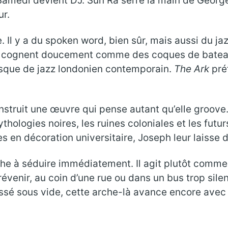
amedi devient DJ. Sun Ra serre la main de George
ur.
 Il y a du spoken word, bien sûr, mais aussi du j
ui cognent doucement comme des coques de bateau
isque de jazz londonien contemporain.
The Ark
pré
struit une œuvre qui pense autant qu’elle groove
hologies noires, les ruines coloniales et les futu
 en décoration universitaire, Joseph leur laisse d
che à séduire immédiatement. Il agit plutôt comme
prévenir, au coin d’une rue ou dans un bus trop sil
é sous vide, cette arche-là avance encore avec d