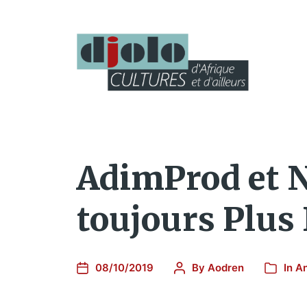
AdimProd et N
toujours Plus 
08/10/2019
By
Aodren
In
An