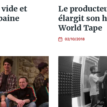
Le producte
 vide et
élargit son 
rbaine
World Tape
02/10/2018