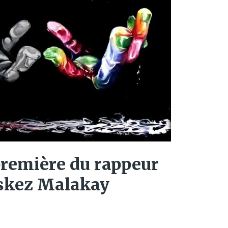
première du rappeur
skez Malakay