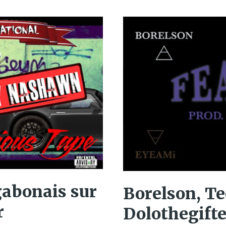
abonais sur
Borelson, Te
r
Dolothegifted