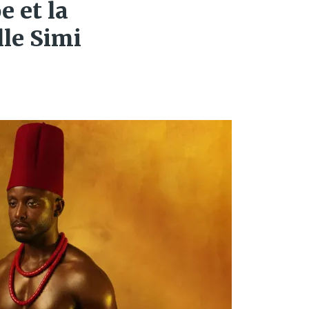
e et la
le Simi