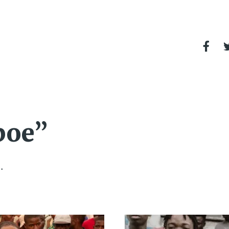
poe”
.