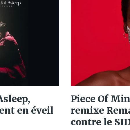
Asleep,
Piece Of Min
ent en éveil
remixe Rema 
contre le SI