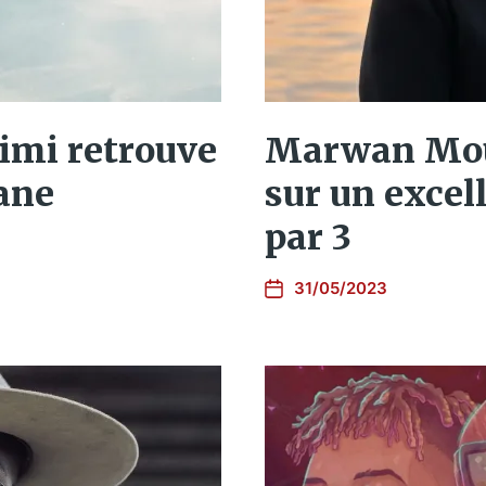
imi retrouve
Marwan Mous
iane
sur un excel
par 3
31/05/2023