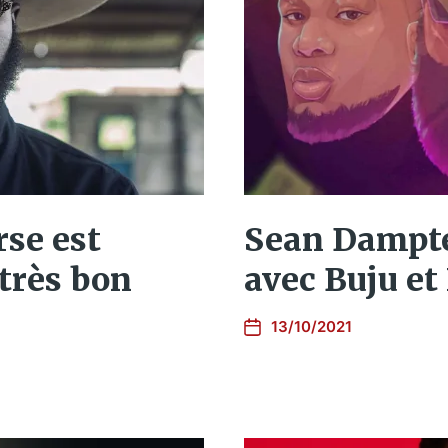
Sean Dampte
rse est
avec Buju et
très bon
13/10/2021