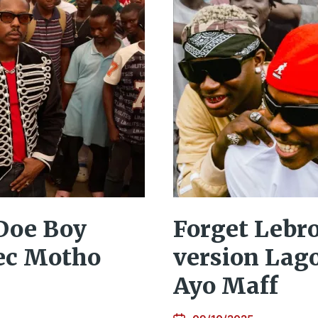
Doe Boy
Forget Lebro
vec Motho
version Lago
Ayo Maff