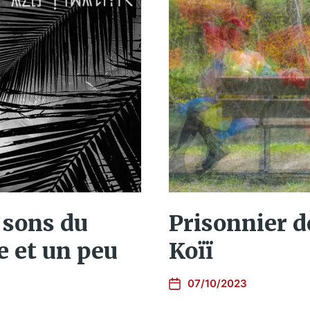
 sons du
Prisonnier d
e et un peu
Koïï
07/10/2023