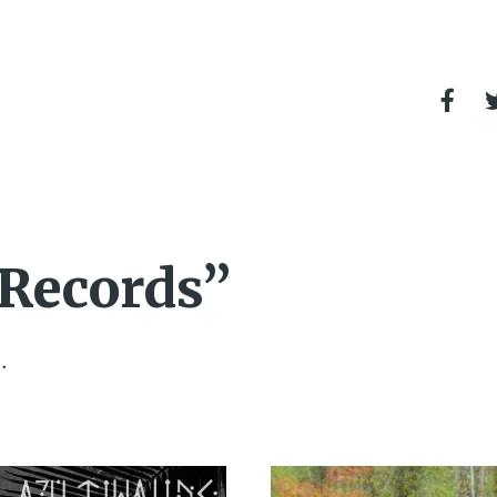
 Records”
.