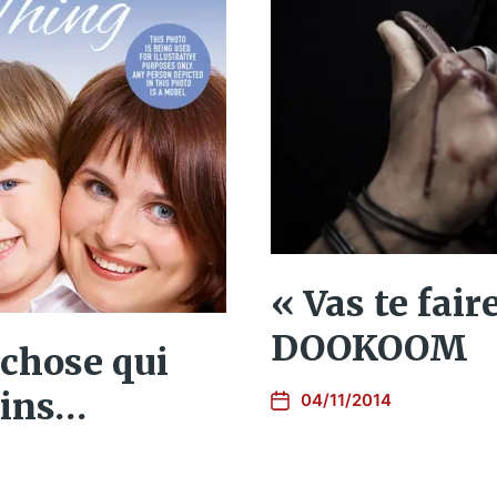
« Vas te fair
DOOKOOM
chose qui
ains…
04/11/2014