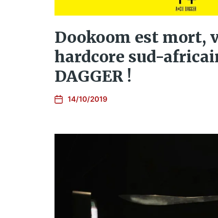
Dookoom est mort, v
hardcore sud-africai
DAGGER !
14/10/2019