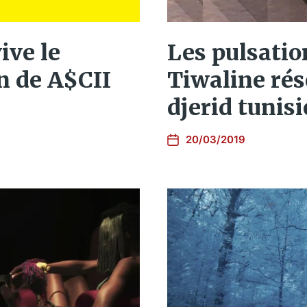
ive le
Les pulsatio
n de A$CII
Tiwaline rés
djerid tunis
20/03/2019