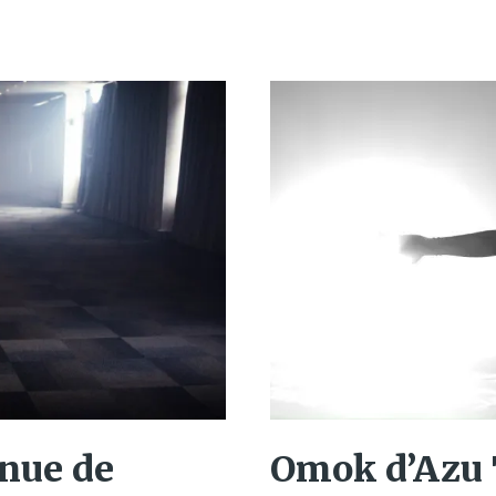
nue de
Omok d’Azu T