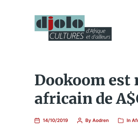
Dookoom est m
africain de A
14/10/2019
By
Aodren
In
Af