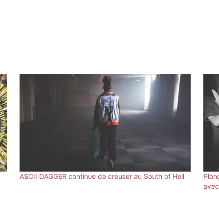
A$CII DAGGER continue de creuser au South of Hell
Plon
ave