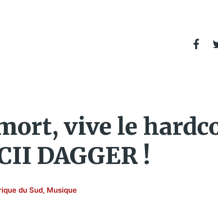
ort, vive le hardc
$CII DAGGER !
rique du Sud
,
Musique