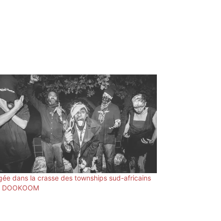
gée dans la crasse des townships sud-africains
c DOOKOOM