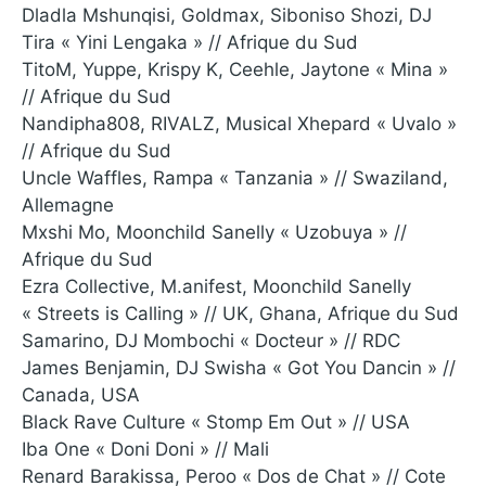
Dladla Mshunqisi, Goldmax, Siboniso Shozi, DJ
Tira « Yini Lengaka » // Afrique du Sud
TitoM, Yuppe, Krispy K, Ceehle, Jaytone « Mina »
// Afrique du Sud
Nandipha808, RIVALZ, Musical Xhepard « Uvalo »
// Afrique du Sud
Uncle Waffles, Rampa « Tanzania » // Swaziland,
Allemagne
Mxshi Mo, Moonchild Sanelly « Uzobuya » //
Afrique du Sud
Ezra Collective, M.anifest, Moonchild Sanelly
« Streets is Calling » // UK, Ghana, Afrique du Sud
Samarino, DJ Mombochi « Docteur » // RDC
James Benjamin, DJ Swisha « Got You Dancin » //
Canada, USA
Black Rave Culture « Stomp Em Out » // USA
Iba One « Doni Doni » // Mali
Renard Barakissa, Peroo « Dos de Chat » // Cote