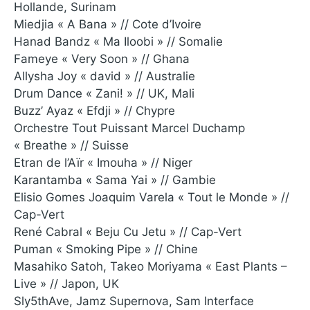
Hollande, Surinam
Miedjia « A Bana » // Cote d’Ivoire
Hanad Bandz « Ma Iloobi » // Somalie
Fameye « Very Soon » // Ghana
Allysha Joy « david » // Australie
Drum Dance « Zani! » // UK, Mali
Buzz’ Ayaz « Efdji » // Chypre
Orchestre Tout Puissant Marcel Duchamp
« Breathe » // Suisse
Etran de l’Aïr « Imouha » // Niger
Karantamba « Sama Yai » // Gambie
Elisio Gomes Joaquim Varela « Tout le Monde » //
Cap-Vert
René Cabral « Beju Cu Jetu » // Cap-Vert
Puman « Smoking Pipe » // Chine
Masahiko Satoh, Takeo Moriyama « East Plants –
Live » // Japon, UK
Sly5thAve, Jamz Supernova, Sam Interface