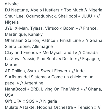
d’Ivoire
DJ Neptune, Abejo Hustlers « Too Much // Nigeria
Smur Lee, Odumodublvck, Shallipopi « JUJU » //
Nigeria
JYB, X-Man, Tylass, Vin’sco « Boom » // France,
Martinique, Kanaky
Ghanaian Stallion, Patrice « Finish Line » // Ghana,
Sierra Leone, Allemagne
Clay and Friends « Me Myself and I » // Canada
La Zowi, Yassir, Pipo Beatz « Delito » // Espagne,
Maroc
AP Dhillon, Syra « Sweet Flower » // Inde
Surfistas del Sistema « Come un chicle en un
papel » // Argentine
NanaBcool « BRB, Living On The Wind » // Ghana,
USA
Gift OFA « SOS » // Nigeria
Mulatu Astakte, Hoodna Orchestra « Tension » //