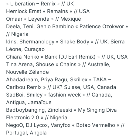
« Liberation – Remix » // UK
Hemlock Ernst « Remains » // USA
Omaar « Leyenda » // Mexique
Deela, Teni, Genio Bambino « Patience Ozokwor »
// Nigeria
Idris, Shermanology « Shake Body » // UK, Sierra
Léone, Curaçao
Chiara Noriko « Bank (DJ Earl Remix) » // UK, USA
Tina Arena, Shouse « Chains » // Australie,
Nouvelle Zélande
Ahadadream, Priya Ragu, Skrillex « TAKA –
Caribou Remix » // UK? Suisse, USA, Canada
SadBoi, Smiley « fashion week » // Canada,
Antigua, Jamaïque
Badboybanging, Zinoleeski « My Singing Diva
Electronic 2.0 » // Nigeria
NegoO, DJ Lycox, Vanyfox « Botao Vermelho » //
Portugal, Angola