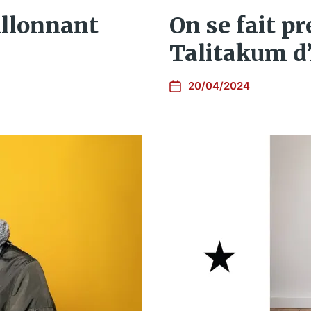
illonnant
On se fait p
Talitakum d
20/04/2024