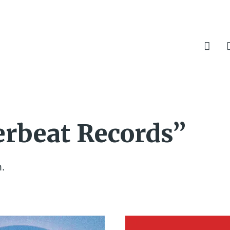
terbeat Records”
h.