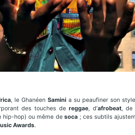
rica
, le Ghanéen
Samini
a su peaufiner son style
corporant des touches de
reggae
, d’
afrobeat
, d
de hip-hop) ou même de
soca
; ces subtils ajuste
Music Awards
.