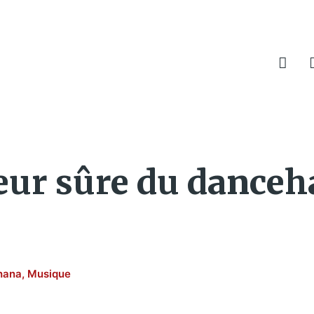
leur sûre du danceh
hana
,
Musique