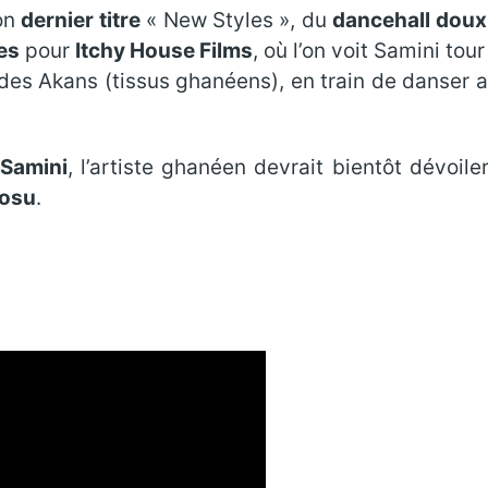
son
dernier titre
« New Styles », du
dancehall doux 
es
pour
Itchy House Films
, où l’on voit Samini tou
s Akans (tissus ghanéens), en train de danser au
Samini
, l’artiste ghanéen devrait bientôt dévoil
Fosu
.