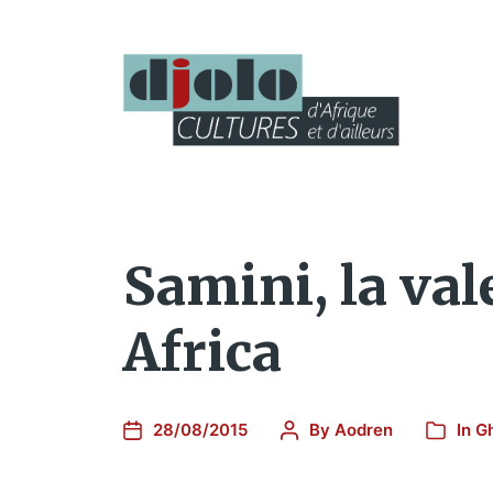
Samini, la va
Africa
28/08/2015
By
Aodren
In
G