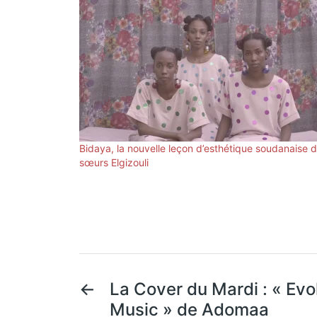
Bidaya, la nouvelle leçon d’esthétique soudanaise 
sœurs Elgizouli
←
La Cover du Mardi : « Evo
Music » de Adomaa