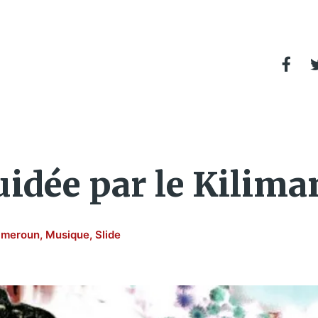
uidée par le Kilima
meroun
,
Musique
,
Slide