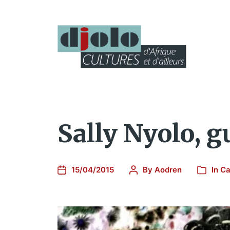
Sally Nyolo, g
15/04/2015
By
Aodren
In
Ca