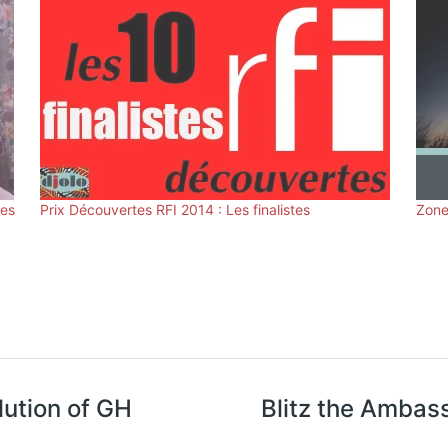
des
Prix Découvertes RFI 2014 : Les finalistes
Zone
lution of GH
Blitz the Ambas