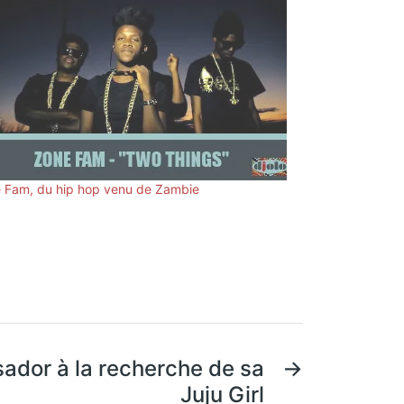
 Fam, du hip hop venu de Zambie
sador à la recherche de sa
→
Juju Girl