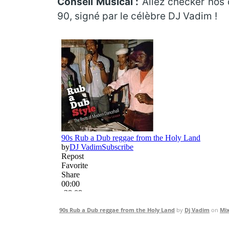
Conseil Musical :
Allez checker nos 
90, signé par le célèbre DJ Vadim !
90s Rub a Dub reggae from the Holy Land
by
Dj Vadim
on
Mi