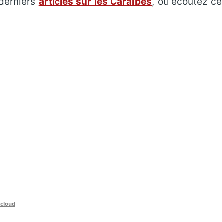
derniers
articles sur les Caraïbes
, ou écoutez c
xcloud