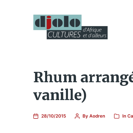
Rhum arrangé
vanille)
28/10/2015
By
Aodren
In
Ca