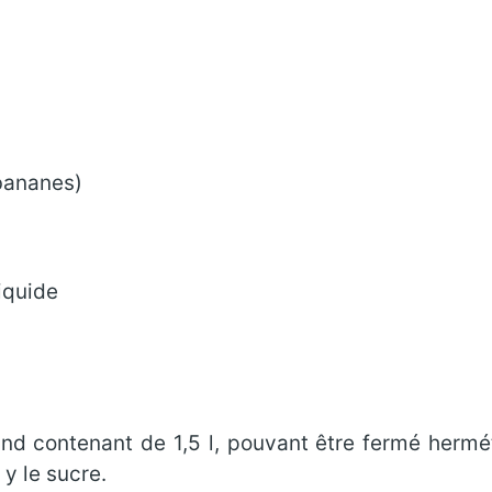
 bananes)
liquide
and contenant de 1,5 l, pouvant être fermé herm
 y le sucre.