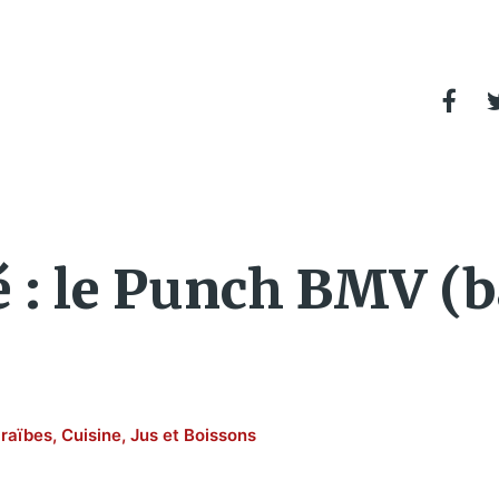
 : le Punch BMV (
raïbes
,
Cuisine
,
Jus et Boissons