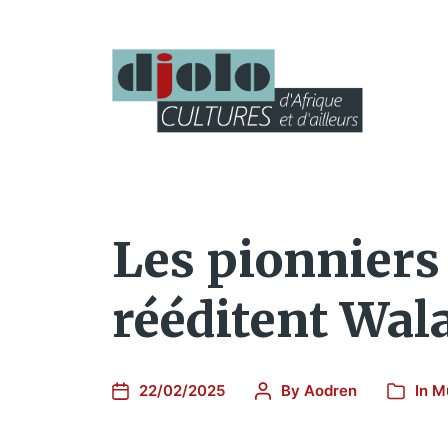
Les pionniers 
rééditent Wal
22/02/2025
By
Aodren
In
M