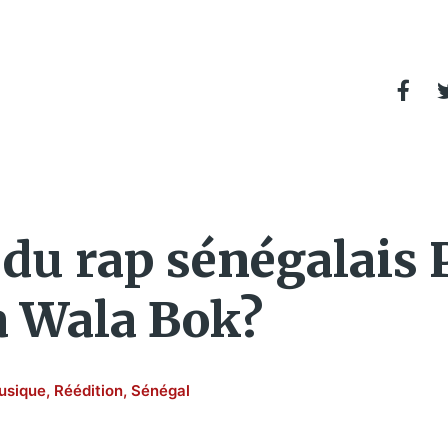
du rap sénégalais 
a Wala Bok?
usique
,
Réédition
,
Sénégal