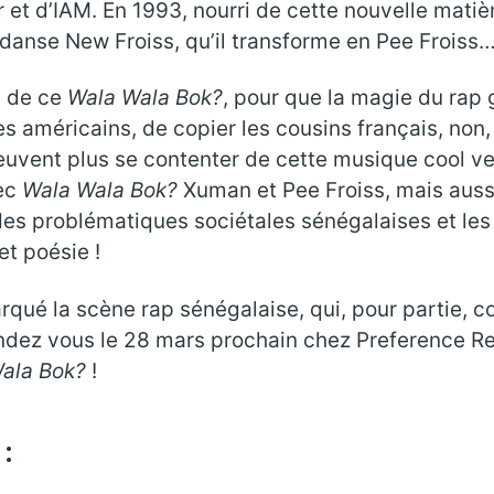
t d’IAM. En 1993, nourri de cette nouvelle matièr
danse New Froiss, qu’il transforme en Pee Froiss
ie de ce
Wala Wala Bok?
, pour que la magie du rap g
es américains, de copier les cousins français, non,
uvent plus se contenter de cette musique cool ven
vec
Wala Wala Bok?
Xuman et Pee Froiss, mais auss
 des problématiques sociétales sénégalaises et l
et poésie !
rqué la scène rap sénégalaise, qui, pour partie, c
endez vous le 28 mars prochain chez Preference Re
ala Bok?
!
: