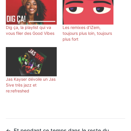
Dig ça, la playlist qui va
Les remixes d’iZem,
vous filer des Good Vibes
toujours plus loin, toujours
plus fort
Jas Kayser dévoile un Jas
5ive très jazz et
re:refreshed
←
Et pendant ce temps dans le reste du