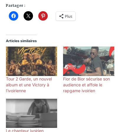
Partager :
Plus
Articles similaires
Tour 2 Garde, un nouvel
Fior de Bior sécurise son
album et une Victory à
audience et affole le
l’ivoirienne
rapgame ivoirien
Le chanteur ivoirien