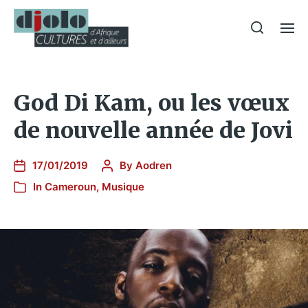
God Di Kam, ou les vœux
de nouvelle année de Jovi
17/01/2019
By
Aodren
In
Cameroun
,
Musique