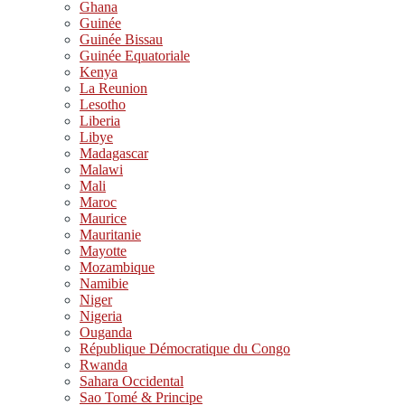
Ghana
Guinée
Guinée Bissau
Guinée Equatoriale
Kenya
La Reunion
Lesotho
Liberia
Libye
Madagascar
Malawi
Mali
Maroc
Maurice
Mauritanie
Mayotte
Mozambique
Namibie
Niger
Nigeria
Ouganda
République Démocratique du Congo
Rwanda
Sahara Occidental
Sao Tomé & Principe