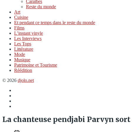
Caraïbes
Reste du monde
Art
Cuisine
Et pendant ce temps dans le reste du monde
Films
L’instant vinyle
Les Interviews
Les Tops
Littérature
Mode
Musique
Patrimoine et Tourisme
Réédition
© 2026
djolo.net
Élément
du
Twitter
menu
Insta
Spotify
La chanteuse pendjabi Parvyn sort