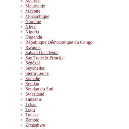
Maurice
Mauritanie
Mayotte
Mozambique
Namibie
Niger
Nigeria
Ouganda
République Démocratique du Congo
Rwanda
Sahara Occidental
Sao Tomé & Principe
Sénégal
Seychelles
Sierra Leone
Somalie
Soudan
Soudan du Sud
Swaziland
Tanzanie
Tchad
Togo
Tunisie
Zambie
Zimbabwe