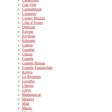
Cameroun
Cap Vert
Centrafrique
Comores
Congo Brazza
Côte d’Ivoire
Djibouti
Egypte
Erythrée
Ethiopie
Gabon
Gambie
Ghana
Guinée
Guinée Bissau
Guinée Equatoriale
Kenya
La Reunion
Lesotho
Liberia
Libye
Madagascar
Malawi
Mali
Maroc