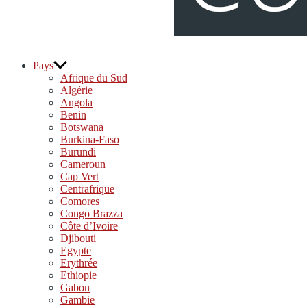
djolo.net
Pays
Afrique du Sud
Algérie
Angola
Benin
Botswana
Burkina-Faso
Burundi
Cameroun
Cap Vert
Centrafrique
Comores
Congo Brazza
Côte d’Ivoire
Djibouti
Egypte
Erythrée
Ethiopie
Gabon
Gambie