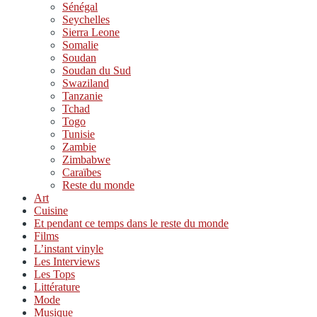
Sénégal
Seychelles
Sierra Leone
Somalie
Soudan
Soudan du Sud
Swaziland
Tanzanie
Tchad
Togo
Tunisie
Zambie
Zimbabwe
Caraïbes
Reste du monde
Art
Cuisine
Et pendant ce temps dans le reste du monde
Films
L’instant vinyle
Les Interviews
Les Tops
Littérature
Mode
Musique