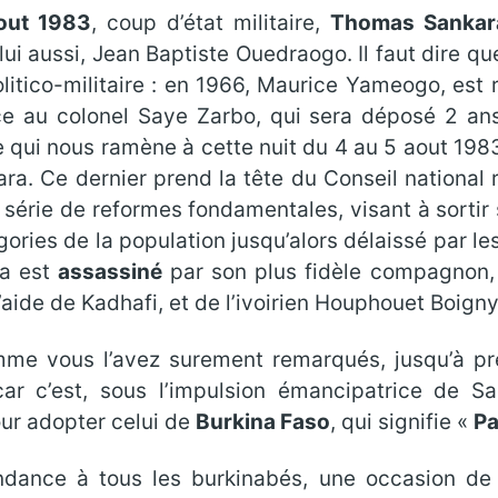
out 1983
, coup d’état militaire,
Thomas Sankar
lui aussi, Jean Baptiste Ouedraogo. Il faut dire qu
olitico-militaire : en 1966, Maurice Yameogo, est
e au colonel Saye Zarbo, qui sera déposé 2 ans
 qui nous ramène à cette nuit du 4 au 5 aout 1983,
 Ce dernier prend la tête du Conseil national ré
e série de reformes fondamentales, visant à sortir
égories de la population jusqu’alors délaissé par le
ra est
assassiné
par son plus fidèle compagnon,
’aide de Kadhafi, et de l’ivoirien Houphouet Boigny
me vous l’avez surement remarqués, jusqu’à pré
car c’est, sous l’impulsion émancipatrice de 
ur adopter celui de
Burkina Faso
, qui signifie «
Pa
ndance à tous les burkinabés, une occasion de