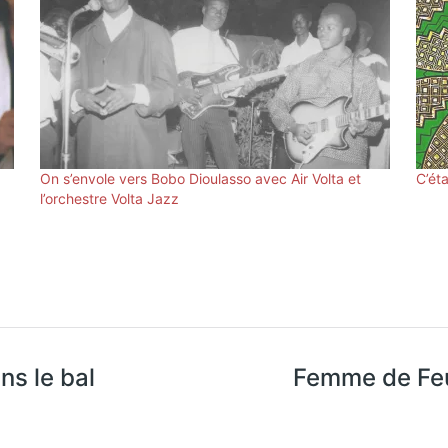
On s’envole vers Bobo Dioulasso avec Air Volta et
C’ét
l’orchestre Volta Jazz
ns le bal
Femme de Feu 