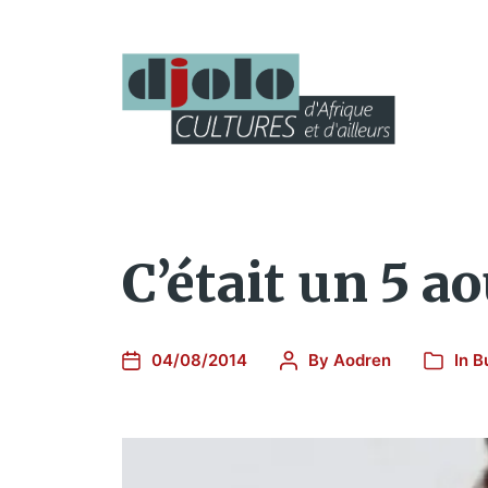
C’était un 5 a
04/08/2014
By
Aodren
In
B