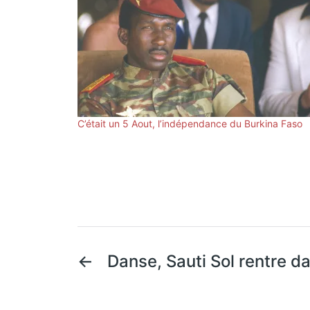
C’était un 5 Aout, l’indépendance du Burkina Faso
←
Danse, Sauti Sol rentre da