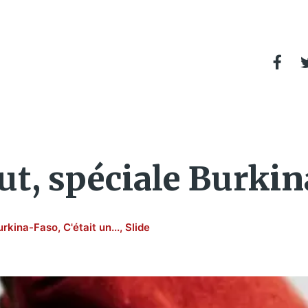
out, spéciale Burki
urkina-Faso
,
C'était un...
,
Slide