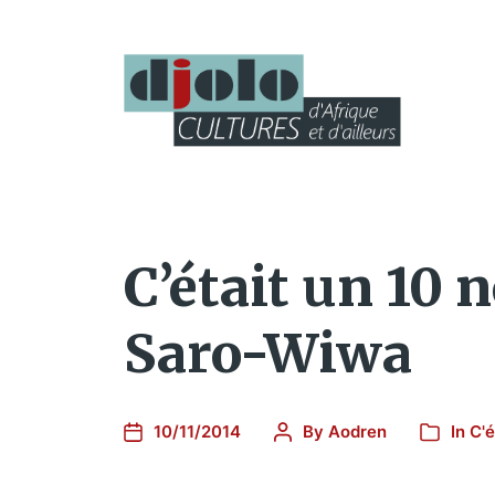
C’était un 10 
Saro-Wiwa
10/11/2014
By
Aodren
In
C'é