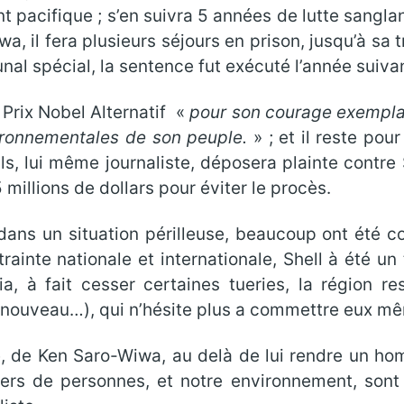
 pacifique ; s’en suivra 5 années de lutte sanglan
 il fera plusieurs séjours en prison, jusqu’à sa 
unal spécial, la sentence fut exécuté l’année suiva
 Prix Nobel Alternatif
«
pour son courage exemplair
vironnementales de son peuple.
» ; et il reste pou
ils, lui même journaliste, déposera plainte contre 
 millions de dollars pour éviter le procès.
 dans un situation périlleuse, beaucoup ont été co
rainte nationale et internationale, Shell à été u
, à fait cesser certaines tueries, la région re
l à nouveau…), qui n’hésite plus a commettre eux m
, de Ken Saro-Wiwa, au delà de lui rendre un hom
lliers de personnes, et notre environnement, so