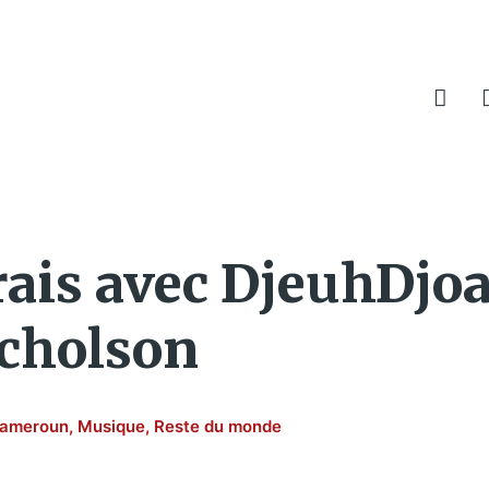
frais avec DjeuhDjo
icholson
ameroun
,
Musique
,
Reste du monde