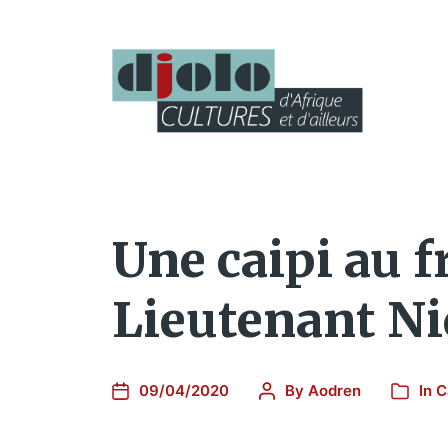
Une caipi au 
Lieutenant N
09/04/2020
By
Aodren
In
C