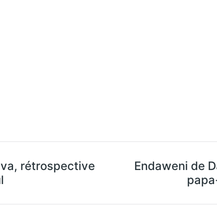
va, rétrospective
Endaweni de Da
l
papa