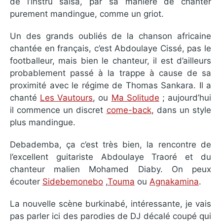
de l’instru salsa, par sa manière de chanter
purement mandingue, comme un griot.
Un des grands oubliés de la chanson africaine
chantée en français, c’est Abdoulaye Cissé, pas le
footballeur, mais bien le chanteur, il est d’ailleurs
probablement passé à la trappe à cause de sa
proximité avec le régime de Thomas Sankara. Il a
chanté
Les Vautours
, ou
Ma Solitude
; aujourd’hui
il commence un discret
come-back
, dans un style
plus mandingue.
Debademba, ça c’est très bien, la rencontre de
l’excellent guitariste Abdoulaye Traoré et du
chanteur malien Mohamed Diaby. On peux
écouter
Sidebemonebo
,
Touma
ou
Agnakamina
.
La nouvelle scène burkinabé, intéressante, je vais
pas parler ici des parodies de DJ décalé coupé qui