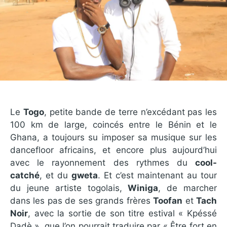
Le
Togo
, petite bande de terre n’excédant pas les
100 km de large, coincés entre le Bénin et le
Ghana, a toujours su imposer sa musique sur les
dancefloor africains, et encore plus aujourd’hui
avec le rayonnement des rythmes du
cool-
catché
, et du
gweta
. Et c’est maintenant au tour
du jeune artiste togolais,
Winiga
, de marcher
dans les pas de ses grands frères
Toofan
et
Tach
Noir
, avec la sortie de son titre estival « Kpéssé
Dadè », que l’on pourrait traduire par « Être fort en