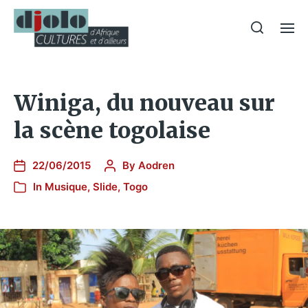
Winiga, du nouveau sur
la scène togolaise
22/06/2015
By
Aodren
In
Musique
,
Slide
,
Togo