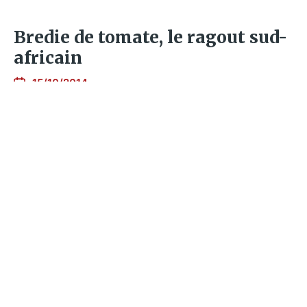
Bredie de tomate, le ragout sud-
africain
15/10/2014
Poulet à la noix de coco et aux