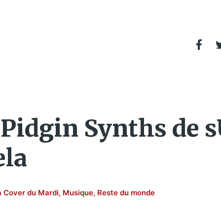
s Pidgin Synths de 
ela
a Cover du Mardi
,
Musique
,
Reste du monde