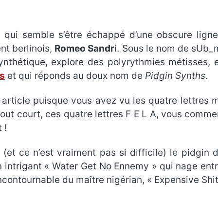
qui semble s’être échappé d’une obscure lign
dent berlinois,
Romeo Sandr
i. Sous le nom de sUb_
ynthétique, explore des polyrythmies métisses, et
s
et qui réponds au doux nom de
Pidgin Synths
.
t article puisque vous avez vu les quatre lettres 
tout court, ces quatre lettres F E L A, vous co
 !
(et ce n’est vraiment pas si difficile) le pidgi
n intrigant « Water Get No Ennemy » qui nage entre
incontournable du maître nigérian, « Expensive Shit 