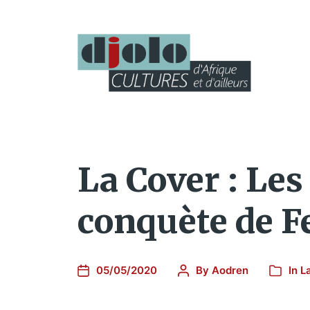
La Cover : Le
conquète de F
05/05/2020
By
Aodren
In
L