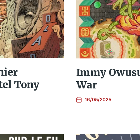
nier
Immy Owusu 
el Tony
War
16/05/2025