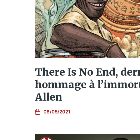
There Is No End, der
hommage à l’immort
Allen
08/05/2021