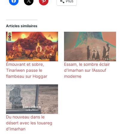
Plus
Articles similaires
Émouvant et sobre,
Essam, le sombre éclair
Tinariwen passe le
d’Imarhan sur l’Assouf
flambeau sur Hoggar
moderne
Du nouveau dans le
désert avec les touareg
d’Imarhan