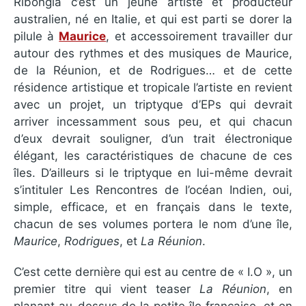
Ribongia c’est un jeune artiste et producteur
australien, né en Italie, et qui est parti se dorer la
pilule à
Maurice
, et accessoirement travailler dur
autour des rythmes et des musiques de Maurice,
de la Réunion, et de Rodrigues… et de cette
résidence artistique et tropicale l’artiste en revient
avec un projet, un triptyque d’EPs qui devrait
arriver incessamment sous peu, et qui chacun
d’eux devrait souligner, d’un trait électronique
élégant, les caractéristiques de chacune de ces
îles. D’ailleurs si le triptyque en lui-même devrait
s’intituler Les Rencontres de l’océan Indien, oui,
simple, efficace, et en français dans le texte,
chacun de ses volumes portera le nom d’une île,
Maurice
,
Rodrigues
, et
La Réunion
.
C’est cette dernière qui est au centre de « I.O », un
premier titre qui vient teaser
La Réunion
, en
planant au-dessus de la petite île française, et en