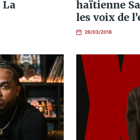
 La
haïtienne S
les voix de l’
26/03/2018