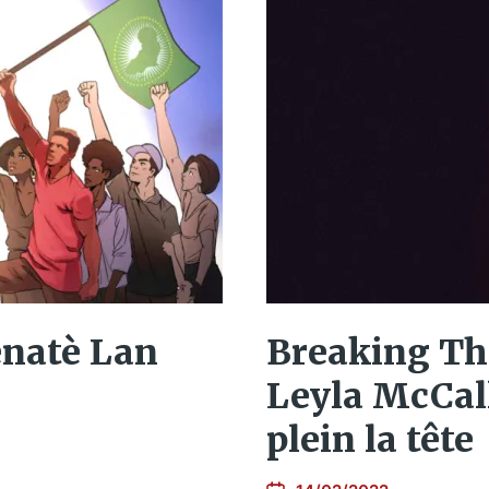
Breaking Th
enatè Lan
Leyla McCall
plein la tête