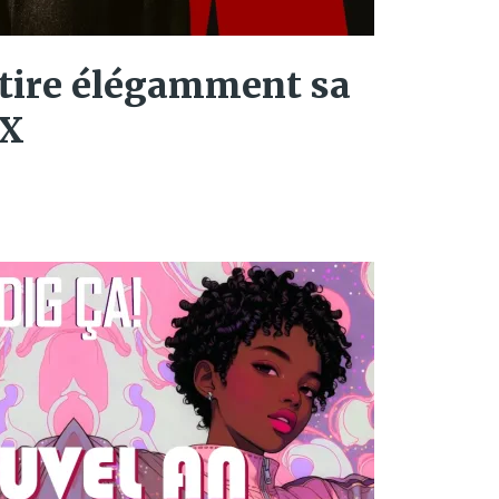
étire élégamment sa
XX