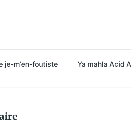
e je-m’en-foutiste
Ya mahla Acid A
aire