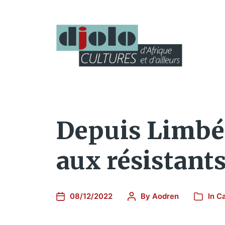
Depuis Limbé
aux résistants
08/12/2022
By
Aodren
In
Ca