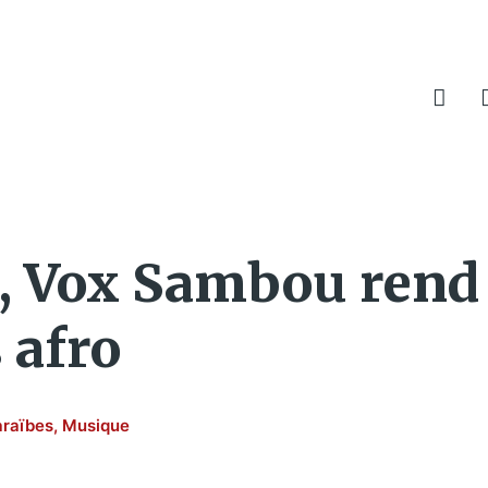
, Vox Sambou ren
 afro
raïbes
,
Musique