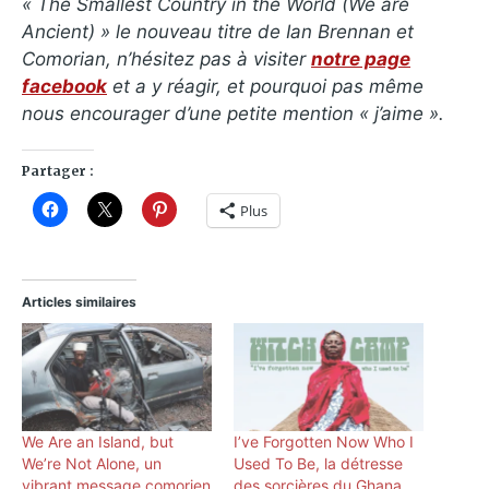
« The Smallest Country in the World (We are
Ancient) » le nouveau titre de Ian Brennan et
Comorian, n’hésitez pas à visiter
notre page
facebook
et a y réagir, et pourquoi pas même
nous encourager d’une petite mention « j’aime ».
Partager :
Plus
Articles similaires
We Are an Island, but
I’ve Forgotten Now Who I
We’re Not Alone, un
Used To Be, la détresse
vibrant message comorien
des sorcières du Ghana