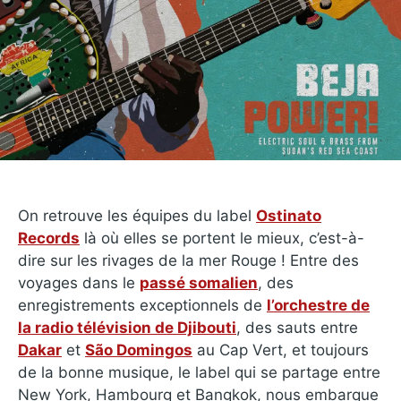
On retrouve les équipes du label
Ostinato
Records
là où elles se portent le mieux, c’est-à-
dire sur les rivages de la mer Rouge ! Entre des
voyages dans le
passé somalien
, des
enregistrements exceptionnels de
l’orchestre de
la radio télévision de Djibouti
, des sauts entre
Dakar
et
São Domingos
au Cap Vert, et toujours
de la bonne musique, le label qui se partage entre
New York, Hambourg et Bangkok, nous embarque