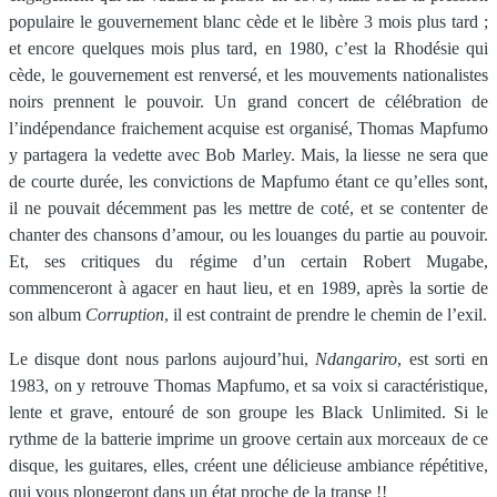
populaire le gouvernement blanc cède et le libère 3 mois plus tard ;
et encore quelques mois plus tard, en 1980, c’est la Rhodésie qui
cède, le gouvernement est renversé, et les mouvements nationalistes
noirs prennent le pouvoir. Un grand concert de célébration de
l’indépendance fraichement acquise est organisé, Thomas Mapfumo
y partagera la vedette avec Bob Marley. Mais, la liesse ne sera que
de courte durée, les convictions de Mapfumo étant ce qu’elles sont,
il ne pouvait décemment pas les mettre de coté, et se contenter de
chanter des chansons d’amour, ou les louanges du partie au pouvoir.
Et, ses critiques du régime d’un certain Robert Mugabe,
commenceront à agacer en haut lieu, et en 1989, après la sortie de
son album
Corruption
, il est contraint de prendre le chemin de l’exil.
Le disque dont nous parlons aujourd’hui,
Ndangariro
, est sorti en
1983, on y retrouve Thomas Mapfumo, et sa voix si caractéristique,
lente et grave, entouré de son groupe les Black Unlimited. Si le
rythme de la batterie imprime un groove certain aux morceaux de ce
disque, les guitares, elles, créent une délicieuse ambiance répétitive,
qui vous plongeront dans un état proche de la transe !!