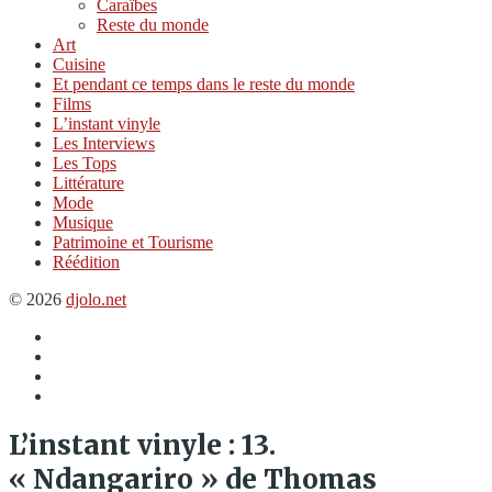
Caraïbes
Reste du monde
Art
Cuisine
Et pendant ce temps dans le reste du monde
Films
L’instant vinyle
Les Interviews
Les Tops
Littérature
Mode
Musique
Patrimoine et Tourisme
Réédition
© 2026
djolo.net
Élément
du
Twitter
menu
Insta
Spotify
L’instant vinyle : 13.
« Ndangariro » de Thomas