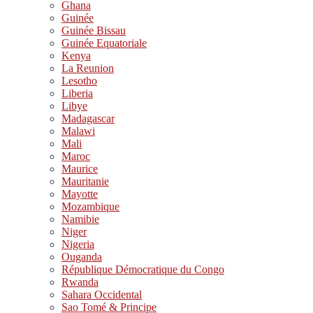
Ghana
Guinée
Guinée Bissau
Guinée Equatoriale
Kenya
La Reunion
Lesotho
Liberia
Libye
Madagascar
Malawi
Mali
Maroc
Maurice
Mauritanie
Mayotte
Mozambique
Namibie
Niger
Nigeria
Ouganda
République Démocratique du Congo
Rwanda
Sahara Occidental
Sao Tomé & Principe