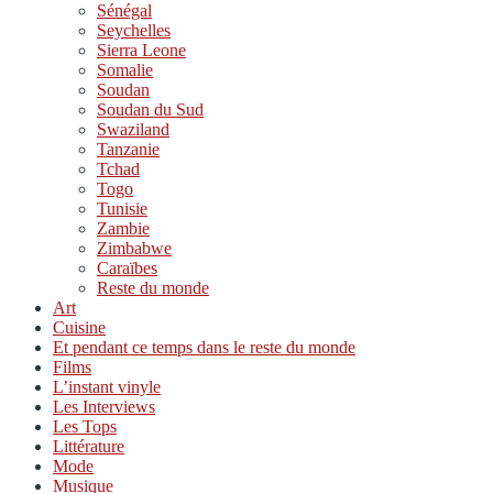
Sénégal
Seychelles
Sierra Leone
Somalie
Soudan
Soudan du Sud
Swaziland
Tanzanie
Tchad
Togo
Tunisie
Zambie
Zimbabwe
Caraïbes
Reste du monde
Art
Cuisine
Et pendant ce temps dans le reste du monde
Films
L’instant vinyle
Les Interviews
Les Tops
Littérature
Mode
Musique