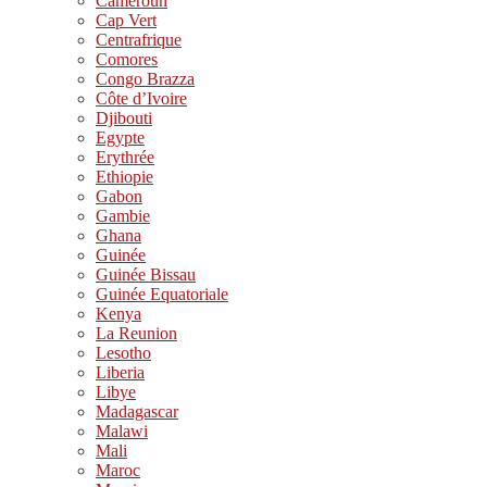
Cameroun
Cap Vert
Centrafrique
Comores
Congo Brazza
Côte d’Ivoire
Djibouti
Egypte
Erythrée
Ethiopie
Gabon
Gambie
Ghana
Guinée
Guinée Bissau
Guinée Equatoriale
Kenya
La Reunion
Lesotho
Liberia
Libye
Madagascar
Malawi
Mali
Maroc