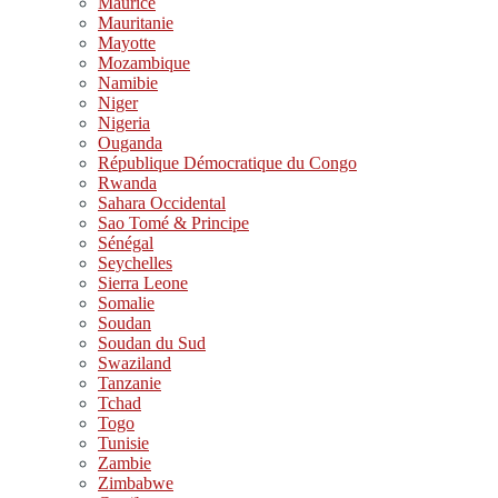
Maurice
Mauritanie
Mayotte
Mozambique
Namibie
Niger
Nigeria
Ouganda
République Démocratique du Congo
Rwanda
Sahara Occidental
Sao Tomé & Principe
Sénégal
Seychelles
Sierra Leone
Somalie
Soudan
Soudan du Sud
Swaziland
Tanzanie
Tchad
Togo
Tunisie
Zambie
Zimbabwe