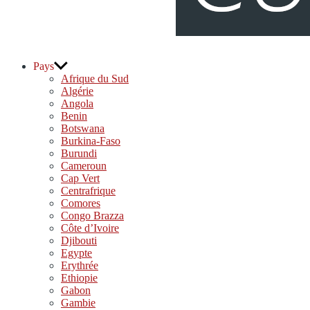
djolo.net
Pays
Afrique du Sud
Algérie
Angola
Benin
Botswana
Burkina-Faso
Burundi
Cameroun
Cap Vert
Centrafrique
Comores
Congo Brazza
Côte d’Ivoire
Djibouti
Egypte
Erythrée
Ethiopie
Gabon
Gambie