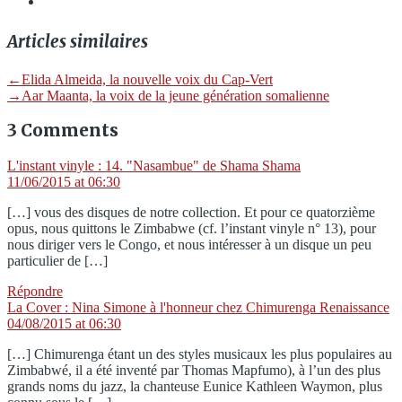
Articles similaires
Navigation
Previous
←
Elida Almeida, la nouvelle voix du Cap-Vert
post:
Next
→
Aar Maanta, la voix de la jeune génération somalienne
de
post:
3 Comments
l’article
says:
L'instant vinyle : 14. "Nasambue" de Shama Shama
11/06/2015 at 06:30
[…] vous des disques de notre collection. Et pour ce quatorzième
opus, nous quittons le Zimbabwe (cf. l’instant vinyle n° 13), pour
nous diriger vers le Congo, et nous intéresser à un disque un peu
particulier de […]
Répondre
sa
La Cover : Nina Simone à l'honneur chez Chimurenga Renaissance
04/08/2015 at 06:30
[…] Chimurenga étant un des styles musicaux les plus populaires au
Zimbabwé, il a été inventé par Thomas Mapfumo), à l’un des plus
grands noms du jazz, la chanteuse Eunice Kathleen Waymon, plus