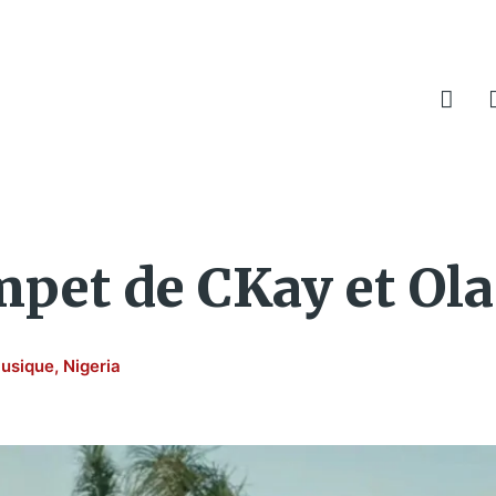
pet de CKay et Ol
usique
,
Nigeria