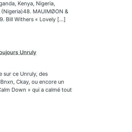
ganda, Kenya, Nigeria,
» (Nigeria)48. MAUIMØON &
 Bill Withers « Lovely […]
oujours Unruly
e sur ce Unruly, des
Bnxn, Ckay, ou encore un
« Calm Down » qui a calmé tout