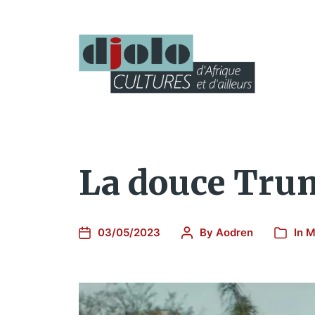
La douce Trum
03/05/2023
By
Aodren
In
M