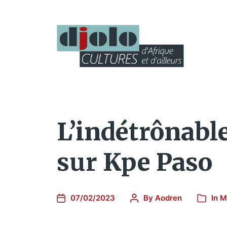
L’indétrônabl
sur Kpe Paso
07/02/2023
By
Aodren
In
M