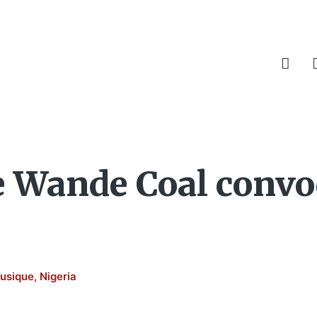
e Wande Coal conv
usique
,
Nigeria