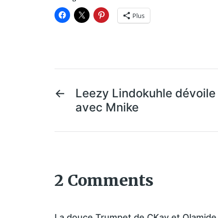
Plus
←
Leezy Lindokuhle dévoil
avec Mnike
2 Comments
La douce Trumpet de CKay et Olamide