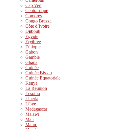
Cameroun
Cap Vert
Centrafrique
Comores
Congo Brazza
Côte d’Ivoire
Djibouti
Egypte
Erythrée
Ethiopie
Gabon
Gambie
Ghana
Guinée
Guinée Bissau
Guinée Equatoriale
Kenya
La Reunion
Lesotho
Liberia
Libye
Madagascar
Malawi
Mali
Maroc