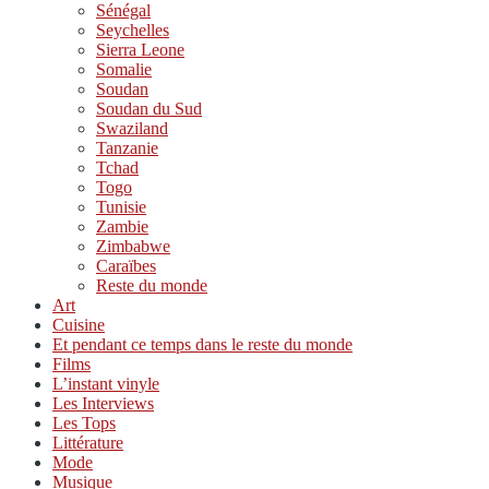
Sénégal
Seychelles
Sierra Leone
Somalie
Soudan
Soudan du Sud
Swaziland
Tanzanie
Tchad
Togo
Tunisie
Zambie
Zimbabwe
Caraïbes
Reste du monde
Art
Cuisine
Et pendant ce temps dans le reste du monde
Films
L’instant vinyle
Les Interviews
Les Tops
Littérature
Mode
Musique