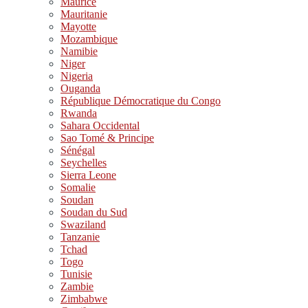
Maurice
Mauritanie
Mayotte
Mozambique
Namibie
Niger
Nigeria
Ouganda
République Démocratique du Congo
Rwanda
Sahara Occidental
Sao Tomé & Principe
Sénégal
Seychelles
Sierra Leone
Somalie
Soudan
Soudan du Sud
Swaziland
Tanzanie
Tchad
Togo
Tunisie
Zambie
Zimbabwe