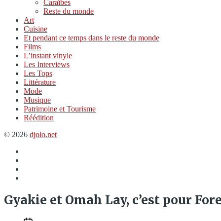
Caraïbes
Reste du monde
Art
Cuisine
Et pendant ce temps dans le reste du monde
Films
L’instant vinyle
Les Interviews
Les Tops
Littérature
Mode
Musique
Patrimoine et Tourisme
Réédition
© 2026
djolo.net
Élément
du
Twitter
menu
Insta
Spotify
Gyakie et Omah Lay, c’est pour Fore