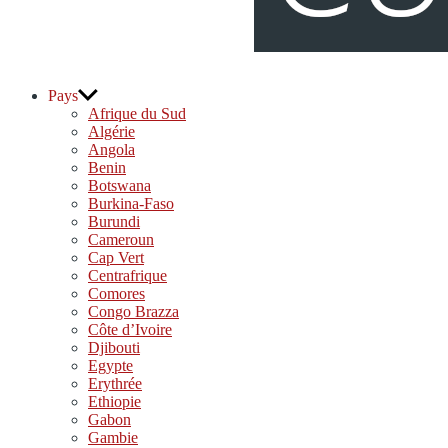
djolo.net
Pays
Afrique du Sud
Algérie
Angola
Benin
Botswana
Burkina-Faso
Burundi
Cameroun
Cap Vert
Centrafrique
Comores
Congo Brazza
Côte d’Ivoire
Djibouti
Egypte
Erythrée
Ethiopie
Gabon
Gambie