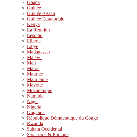
Ghana
Guinée
Guinée Bissau
Guinée Equatoriale
Kenya
La Reunion
Lesotho
Liberia
Libye
Madagascar
Malawi
Mali
Maroc
Maurice
Mauritanie
Mayotte
Mozambique
Namibie
Niger
Nigeria
Ouganda
République Démocratique du Congo
Rwanda
Sahara Occidental
Sao Tomé & Principe