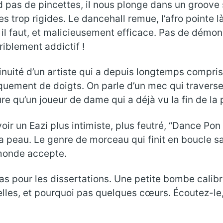
d pas de pincettes, il nous plonge dans un groove s
rop rigides. Le dancehall remue, l’afro pointe là où
l faut, et malicieusement efficace. Pas de démons
rriblement addictif !
tinuité d’un artiste qui a depuis longtemps compr
aquement de doigts. On parle d’un mec qui traverse 
e qu’un joueur de dame qui a déjà vu la fin de la p
voir un Eazi plus intimiste, plus feutré, “Dance Po
à la peau. Le genre de morceau qui finit en boucl
 monde accepte.
pas pour les dissertations. Une petite bombe calibr
uelles, et pourquoi pas quelques cœurs. Écoutez-le