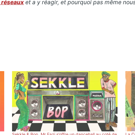
 réseaux
et a y réagir, et pourquoi pas même nou
Sekkle & Bop, Mr Eazi s’offre un dancehall au coté de
La C