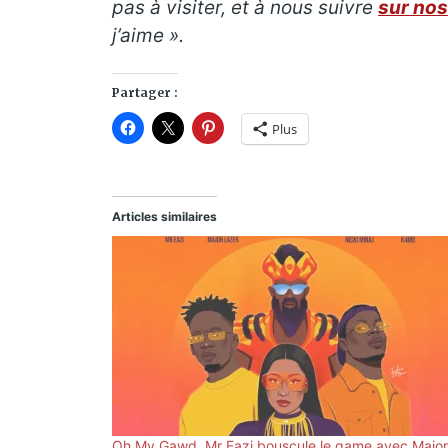
pas à visiter, et à nous suivre
sur nos
j’aime ».
Partager :
Plus
Articles similaires
Oh My Gawd, Mr Eazi bouscule le game avec Major