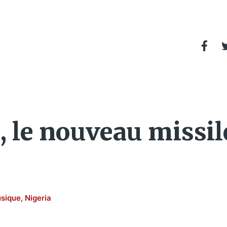
 le nouveau missil
sique
,
Nigeria