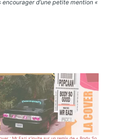
s encourager d’une petite mention «
over : Mr Eazi s’invite sur un remix de « Body So