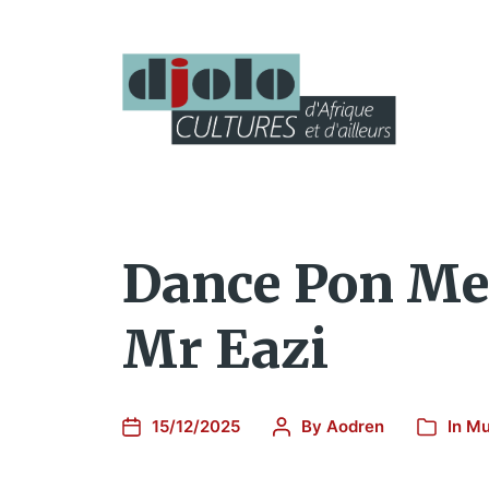
Dance Pon Me,
Mr Eazi
15/12/2025
By
Aodren
In
Mu