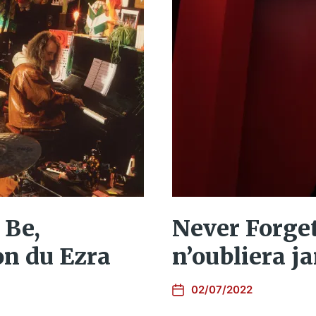
 Be,
Never Forge
on du Ezra
n’oubliera j
02/07/2022