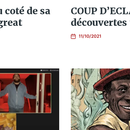
 coté de sa
COUP D’ECLAT
great
découvertes 
11/10/2021