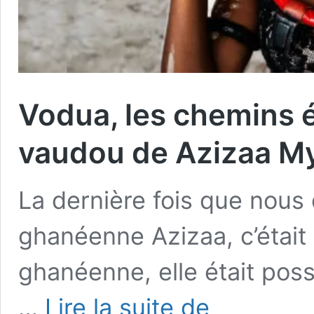
Vodua, les chemins é
vaudou de Azizaa Mys
La dernière fois que nous 
ghanéenne Azizaa, c’était a
ghanéenne, elle était pos
Vodua,
…
Lire la suite de
les