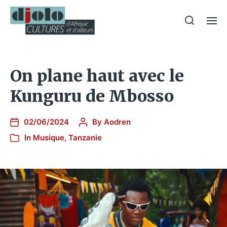
On plane haut avec le
Kunguru de Mbosso
02/06/2024
By
Aodren
In
Musique
,
Tanzanie