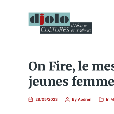
On Fire, le me
jeunes femmes
28/05/2023
By
Aodren
In
M