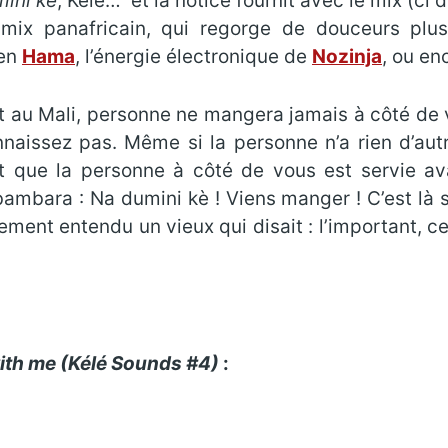
ini kè
, Kélé… et la notice fournit avec le mix (ci d
mix panafricain, qui regorge de douceurs plu
ien
Ham
a
, l’énergie électronique de
Nozinja
, ou en
nt au Mali, personne ne mangera jamais à côté de 
aissez pas. Même si la personne n’a rien d’autr
et que la personne à côté de vous est servie a
bambara : Na dumini kè ! Viens manger ! C’est là s
alement entendu un vieux qui disait : l’important, c
ith me (Kélé Sounds #4)
: