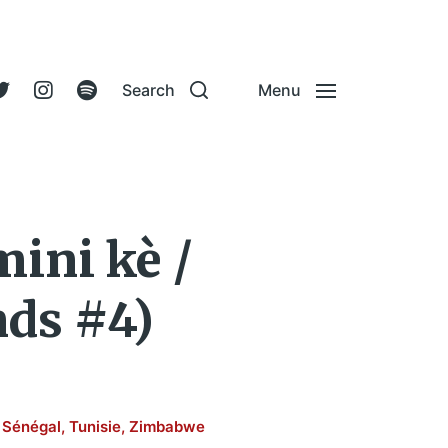
Search
Menu
ini kè /
nds #4)
,
Sénégal
,
Tunisie
,
Zimbabwe