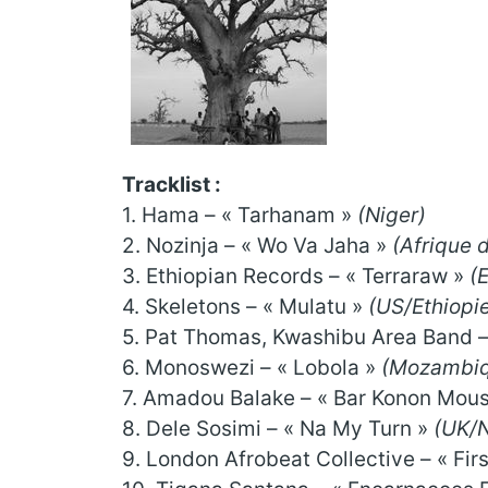
Tracklist :
1. Hama – « Tarhanam »
(Niger)
2. Nozinja – « Wo Va Jaha »
(Afrique 
3. Ethiopian Records – « Terraraw »
(
4. Skeletons – « Mulatu »
(US/Ethiopi
5. Pat Thomas, Kwashibu Area Band 
6. Monoswezi – « Lobola »
(Mozambi
7. Amadou Balake – « Bar Konon Mou
8. Dele Sosimi – « Na My Turn »
(UK/N
9. London Afrobeat Collective – « Fi