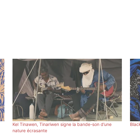
Kel Tinawen, Tinariwen signe la bande-son d’une
Blac
nature écrasante