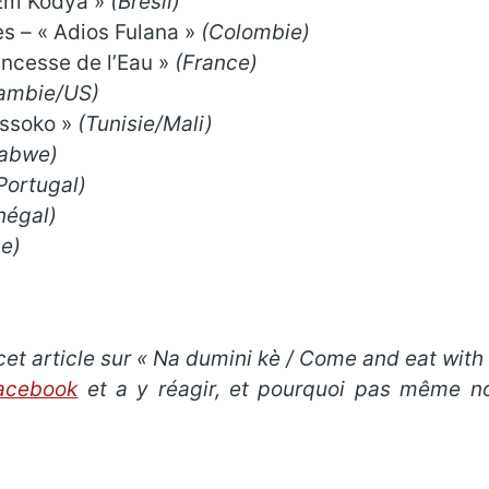
 Em Kodya »
(Brésil)
s – « Adios Fulana »
(Colombie)
incesse de l’Eau »
(France)
ambie/US)
Cissoko »
(Tunisie/Mali)
abwe)
Portugal)
négal)
e)
et article sur « Na dumini kè / Come and eat with
acebook
et a y réagir, et pourquoi pas même no