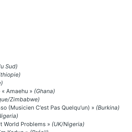
du Sud)
Ethiopie)
e)
– « Amaehu »
(Ghana)
que/Zimbabwe)
sso
(Musicien C’est Pas Quelqu’un) »
(Burkina)
igeria)
rst World Problems »
(UK/Nigeria)