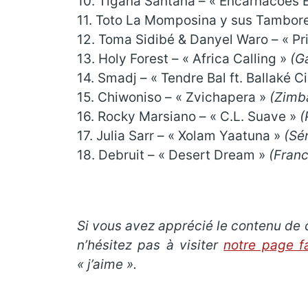
10. Tigana Santana – « Encarnacoes
11. Toto La Momposina y sus Tambore
12. Toma Sidibé & Danyel Waro – « Pr
13. Holy Forest – « Africa Calling »
(G
14. Smadj – « Tendre Bal ft. Ballaké 
15. Chiwoniso – « Zvichapera »
(Zimb
16. Rocky Marsiano – « C.L. Suave »
(
17. Julia Sarr – « Xolam Yaatuna »
(Sé
18. Debruit – « Desert Dream »
(Franc
Si vous avez apprécié le contenu de c
n’hésitez pas à visiter
notre page f
« j’aime ».