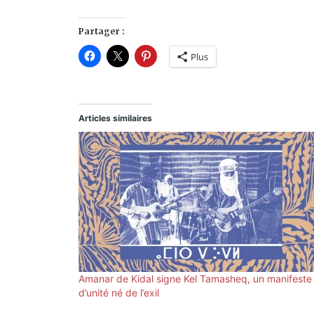
Partager :
Plus
Articles similaires
Amanar de Kidal signe Kel Tamasheq, un manifeste
d’unité né de l’exil