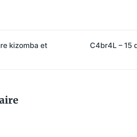
tre kizomba et
C4br4L – 15 d
aire