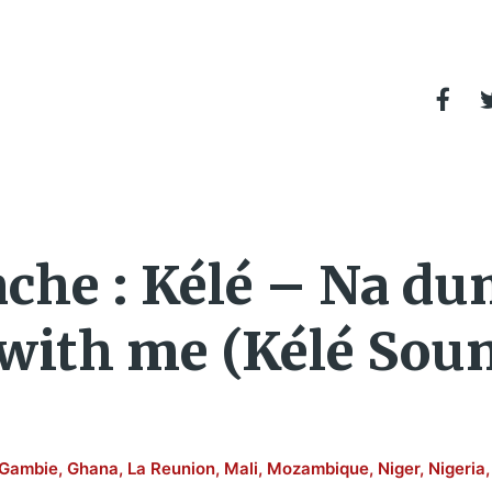
he : Kélé – Na dum
with me (Kélé Sou
Gambie
,
Ghana
,
La Reunion
,
Mali
,
Mozambique
,
Niger
,
Nigeria