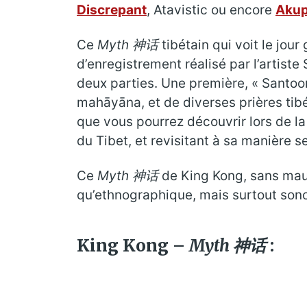
Discrepant
, Atavistic ou encore
Aku
Ce
Myth 神话
tibétain qui voit le jour
d’enregistrement réalisé par l’artist
deux parties. Une première, « Santoo
mahāyāna, et de diverses prières ti
que vous pourrez découvrir lors de la 
du Tibet, et revisitant à sa manière s
Ce
Myth 神话
de King Kong, sans mauv
qu’ethnographique, mais surtout son
King Kong –
Myth 神话
: