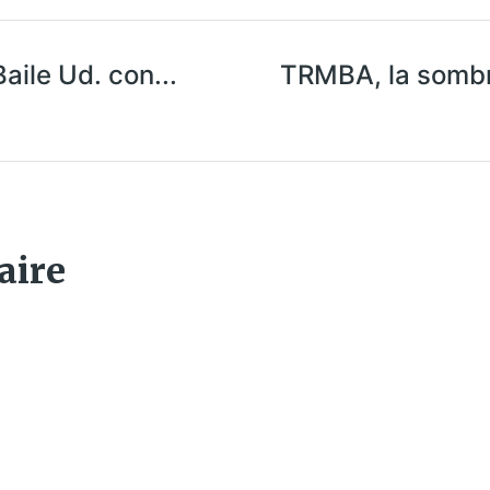
le Ud. con​.​.​.
TRMBA, la sombr
aire