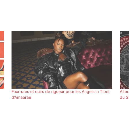
Fourrures et cuirs de rigueur pour les Angels in Tibet
Alte
d’Amaarae
du S