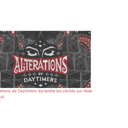
rations de Daytimers dynamite les clichés sur l’Asie
ud