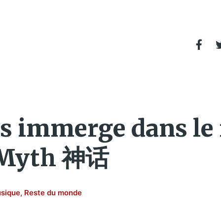
 immerge dans le 
c Myth 神话
sique
,
Reste du monde