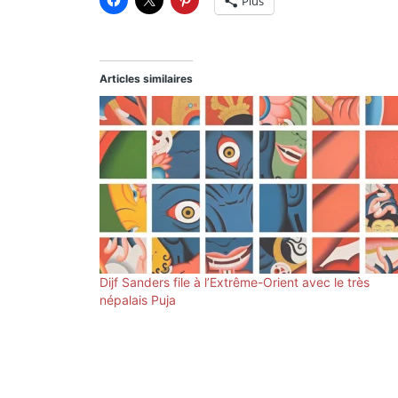
Plus
Articles similaires
Dijf Sanders file à l’Extrême-Orient avec le très
népalais Puja