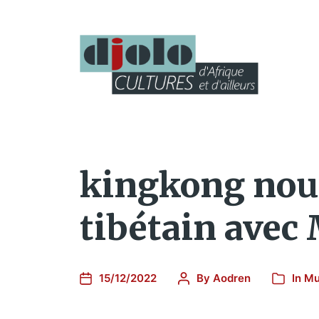
kingkong nous
tibétain ave
15/12/2022
By
Aodren
In
Mu