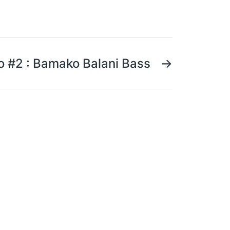
o #2 : Bamako Balani Bass
→