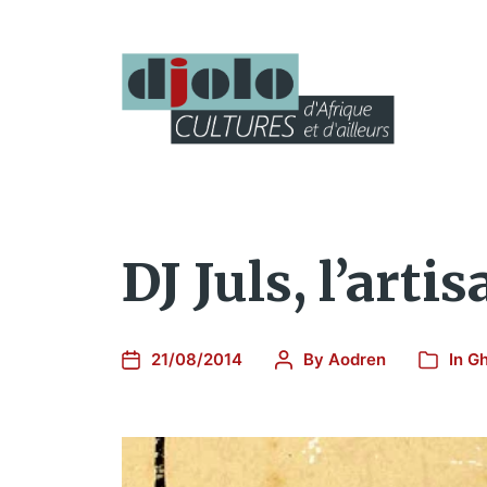
DJ Juls, l’art
21/08/2014
By
Aodren
In
G