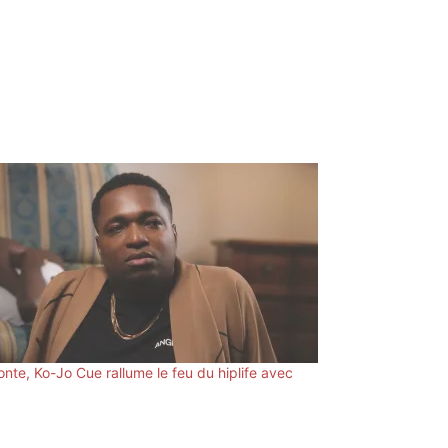
onte, Ko-Jo Cue rallume le feu du hiplife avec