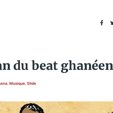
isan du beat ghanée
hana
,
Musique
,
Slide